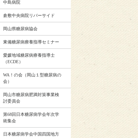
中島病院
倉敷中央病院リバーサイド
岡山県糖尿病協会
東備糖尿病療養指導セミナー
愛媛地域糖尿病療養指導士
（ECDE）
WA！の会（岡山１型糖尿病の
会）
岡山市糖尿病肥満対策事業検
討委員会
第68回日本糖尿病学会年次学
術集会
日本糖尿病学会中国四国地方