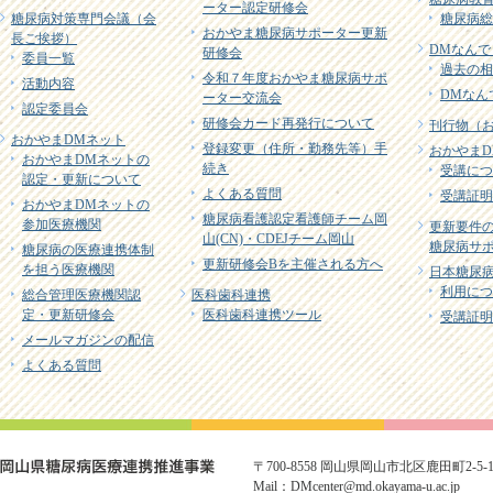
ーター認定研修会
糖尿病対策専門会議（会
糖尿病総
おかやま糖尿病サポーター更新
長ご挨拶）
DMなんで
研修会
委員一覧
過去の相
令和７年度おかやま糖尿病サポ
活動内容
DMなん
ーター交流会
認定委員会
研修会カード再発行について
刊行物（
おかやまDMネット
登録変更（住所・勤務先等）手
おかやまD
おかやまDMネットの
続き
受講につ
認定・更新について
よくある質問
受講証明
おかやまDMネットの
糖尿病看護認定看護師チーム岡
参加医療機関
更新要件
山(CN)・CDEJチーム岡山
糖尿病サポ
糖尿病の医療連携体制
更新研修会Bを主催される方へ
を担う医療機関
日本糖尿病
利用につ
総合管理医療機関認
医科歯科連携
定・更新研修会
医科歯科連携ツール
受講証明
メールマガジンの配信
よくある質問
〒700-8558 岡山県岡山市北区鹿田町2-5-1 TE
Mail：DMcenter@md.okayama-u.ac.jp