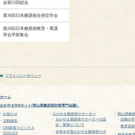
会第55回総会
第38回日本糖尿病合併症学会
第28回日本糖尿病教育・看護
学会学術集会
プライバシーポリシー
ホーム
おかやまDMネット(岡山県糖尿病対策専門会議）
お知らせ
おかやま糖尿病サポーター
岡山県糖
おかやま糖尿病サポーターの認
診療の手
活動報告
定・更新について
教育資材
DM新着トピックス
令和８年度おかやま糖尿病サポ
DONATS
糖尿病教育