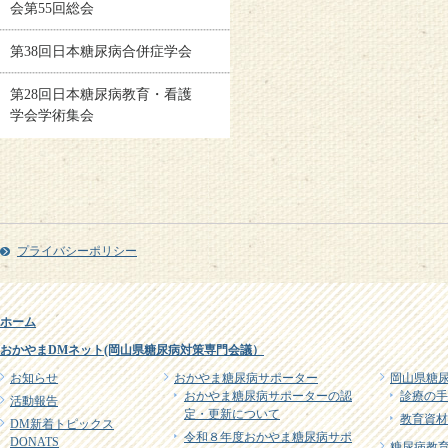
会第55回総会
第38回日本糖尿病合併症学会
第28回日本糖尿病教育・看護
学会学術集会
プライバシーポリシー
ホーム
おかやまDMネット(岡山県糖尿病対策専門会議）
お知らせ
おかやま糖尿病サポーター
岡山県糖
おかやま糖尿病サポーターの認
診療の手
活動報告
定・更新について
教育資材
DM新着トピックス
令和８年度おかやま糖尿病サポ
DONATS
糖尿病教育