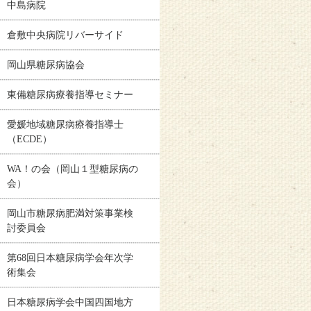
中島病院
倉敷中央病院リバーサイド
岡山県糖尿病協会
東備糖尿病療養指導セミナー
愛媛地域糖尿病療養指導士
（ECDE）
WA！の会（岡山１型糖尿病の
会）
岡山市糖尿病肥満対策事業検
討委員会
第68回日本糖尿病学会年次学
術集会
日本糖尿病学会中国四国地方