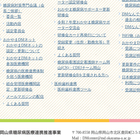
ーター認定研修会
糖尿病対策専門会議（会
糖尿病総
おかやま糖尿病サポーター更新
長ご挨拶）
DMなんで
研修会
委員一覧
過去の相
令和７年度おかやま糖尿病サポ
活動内容
DMなん
ーター交流会
認定委員会
研修会カード再発行について
刊行物（
おかやまDMネット
登録変更（住所・勤務先等）手
おかやまD
おかやまDMネットの
続き
受講につ
認定・更新について
よくある質問
受講証明
おかやまDMネットの
糖尿病看護認定看護師チーム岡
参加医療機関
更新要件
山(CN)・CDEJチーム岡山
糖尿病サポ
糖尿病の医療連携体制
更新研修会Bを主催される方へ
を担う医療機関
日本糖尿病
利用につ
総合管理医療機関認
医科歯科連携
定・更新研修会
医科歯科連携ツール
受講証明
メールマガジンの配信
よくある質問
〒700-8558 岡山県岡山市北区鹿田町2-5-1 TE
Mail：DMcenter@md.okayama-u.ac.jp