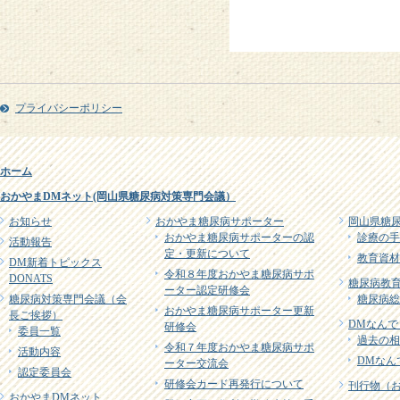
プライバシーポリシー
ホーム
おかやまDMネット(岡山県糖尿病対策専門会議）
お知らせ
おかやま糖尿病サポーター
岡山県糖
おかやま糖尿病サポーターの認
診療の手
活動報告
定・更新について
教育資材
DM新着トピックス
令和８年度おかやま糖尿病サポ
DONATS
糖尿病教育
ーター認定研修会
糖尿病対策専門会議（会
糖尿病総
おかやま糖尿病サポーター更新
長ご挨拶）
DMなんで
研修会
委員一覧
過去の相
令和７年度おかやま糖尿病サポ
活動内容
DMなん
ーター交流会
認定委員会
研修会カード再発行について
刊行物（
おかやまDMネット