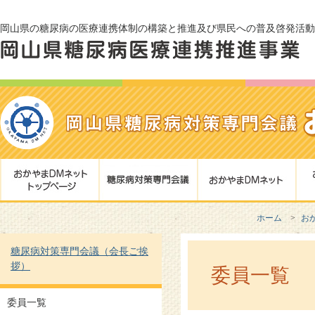
岡山県の糖尿病の医療連携体制の構築と推進及び県民への普及啓発活動
ホーム
お
糖尿病対策専門会議（会長ご挨
拶）
委員一覧
委員一覧