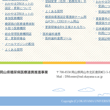
登録変更（住所・勤務先等）手
おかやまD
おかやまDMネットの
続き
受講につ
認定・更新について
よくある質問
受講証明
おかやまDMネットの
糖尿病看護認定看護師チーム岡
参加医療機関
更新要件
山(CN)・CDEJチーム岡山
糖尿病サポ
糖尿病の医療連携体制
更新研修会Bを主催される方へ
を担う医療機関
日本糖尿病
利用につ
総合管理医療機関認
医科歯科連携
定・更新研修会
医科歯科連携ツール
受講証明
メールマガジンの配信
よくある質問
〒700-8558 岡山県岡山市北区鹿田町2-5-1 TE
Mail：DMcenter@md.okayama-u.ac.jp
Copyright (C) OKAYAMA UNIVERSITY