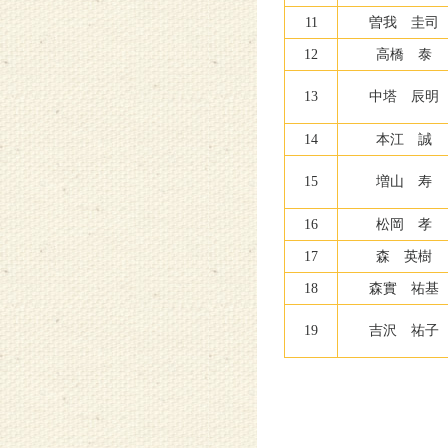
11
曽我 圭司
12
高橋 泰
13
中塔 辰明
14
本江 誠
15
増山 寿
16
松岡 孝
17
森 英樹
18
森實 祐基
19
吉沢 祐子