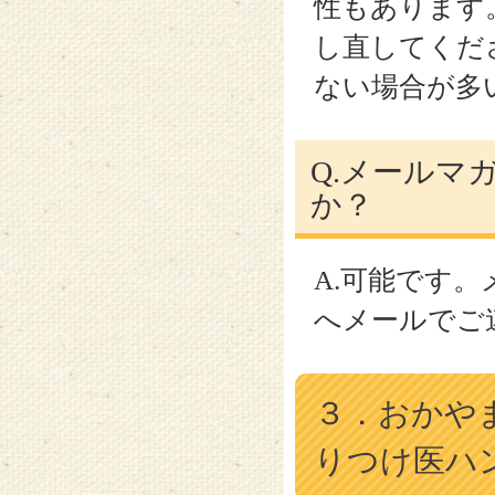
性もあります
し直してくだ
ない場合が多
Q.メールマ
か？
A.可能です
へメールでご
３．おかや
りつけ医ハ