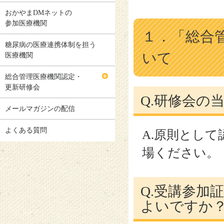
おかやまDMネットの
参加医療機関
１．「総合
糖尿病の医療連携体制を担う
いて
医療機関
総合管理医療機関認定・
更新研修会
Q.研修会の
メールマガジンの配信
よくある質問
A.原則とし
場ください。
Q.受講参加
よいですか