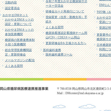
令和７年度おかやま糖尿病サポ
活動内容
DMなん
ーター交流会
認定委員会
研修会カード再発行について
刊行物（
おかやまDMネット
登録変更（住所・勤務先等）手
おかやまD
おかやまDMネットの
続き
受講につ
認定・更新について
よくある質問
受講証明
おかやまDMネットの
糖尿病看護認定看護師チーム岡
参加医療機関
更新要件
山(CN)・CDEJチーム岡山
糖尿病サポ
糖尿病の医療連携体制
更新研修会Bを主催される方へ
を担う医療機関
日本糖尿病
利用につ
総合管理医療機関認
医科歯科連携
定・更新研修会
医科歯科連携ツール
受講証明
メールマガジンの配信
よくある質問
〒700-8558 岡山県岡山市北区鹿田町2-5-1 TE
Mail：DMcenter@md.okayama-u.ac.jp