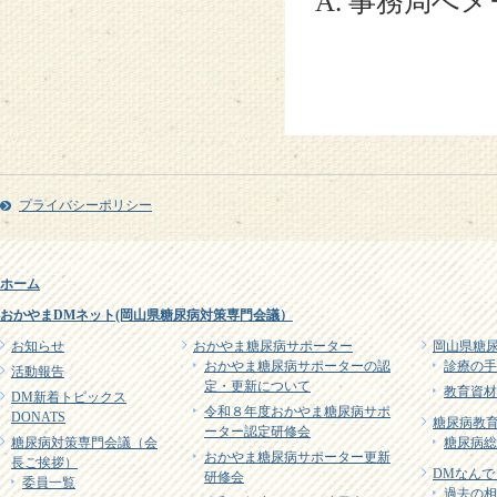
A. 事務局へ
プライバシーポリシー
ホーム
おかやまDMネット(岡山県糖尿病対策専門会議）
お知らせ
おかやま糖尿病サポーター
岡山県糖
おかやま糖尿病サポーターの認
診療の手
活動報告
定・更新について
教育資材
DM新着トピックス
令和８年度おかやま糖尿病サポ
DONATS
糖尿病教育
ーター認定研修会
糖尿病対策専門会議（会
糖尿病総
おかやま糖尿病サポーター更新
長ご挨拶）
DMなんで
研修会
委員一覧
過去の相