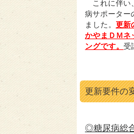
これに伴い、
病サポーター
ました。
更新
かやまＤＭネ
ングです。
受
更新要件の
◎糖尿病総