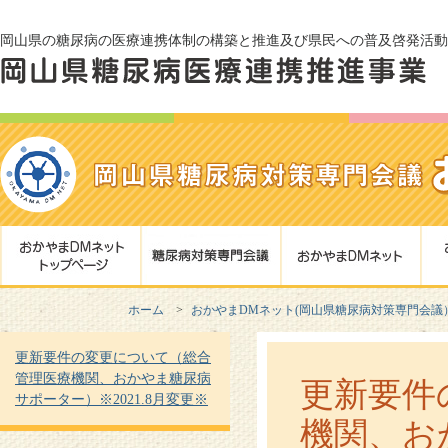
岡山県の糖尿病の医療連携体制の構築と推進及び県民への普及啓発活動
ホーム
おかやまDMネット(岡山県糖尿病対策専門会議
更新要件の変更について（総合
管理医療機関、おかやま糖尿病
更新要件
サポーター）※2021.8月変更※
機関、お