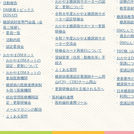
おかやま糖尿病サポーターの認
診療の手
活動報告
定・更新について
教育資材
DM新着トピックス
令和８年度おかやま糖尿病サポ
DONATS
糖尿病教育
ーター認定研修会
糖尿病対策専門会議（会
糖尿病総
おかやま糖尿病サポーター更新
長ご挨拶）
DMなんで
研修会
委員一覧
過去の相
令和７年度おかやま糖尿病サポ
活動内容
DMなん
ーター交流会
認定委員会
研修会カード再発行について
刊行物（
おかやまDMネット
登録変更（住所・勤務先等）手
おかやまD
おかやまDMネットの
続き
受講につ
認定・更新について
よくある質問
受講証明
おかやまDMネットの
糖尿病看護認定看護師チーム岡
参加医療機関
更新要件
山(CN)・CDEJチーム岡山
糖尿病サポ
糖尿病の医療連携体制
更新研修会Bを主催される方へ
を担う医療機関
日本糖尿病
利用につ
総合管理医療機関認
医科歯科連携
定・更新研修会
医科歯科連携ツール
受講証明
メールマガジンの配信
よくある質問