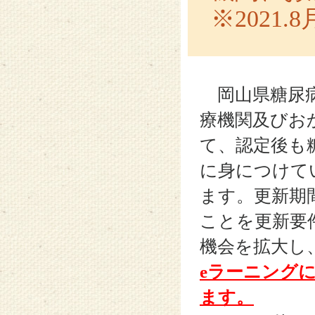
※2021.
岡山県糖尿病
療機関及びお
て、認定後も
に身につけて
ます。更新期
ことを更新要
機会を拡大し
eラーニング
ます。