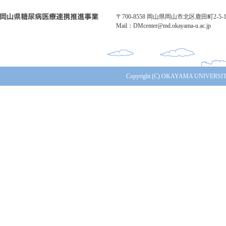
〒700-8558 岡山県岡山市北区鹿田町2-5-1 TE
Mail：DMcenter@md.okayama-u.ac.jp
Copyright (C) OKAYAMA UNIVERSITY