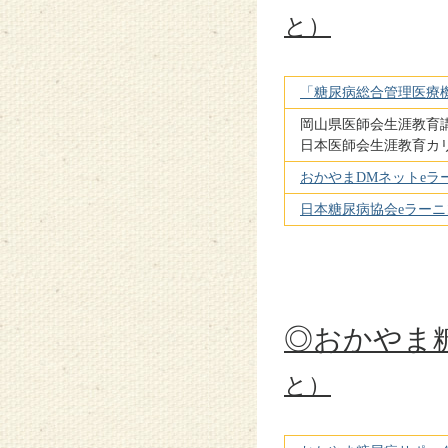
と）
「糖尿病総合管理医療
岡山県医師会生涯教育
日本医師会生涯教育カ
おかやまDMネットeラ
日本糖尿病協会eラーニ
◎おかやま
と）