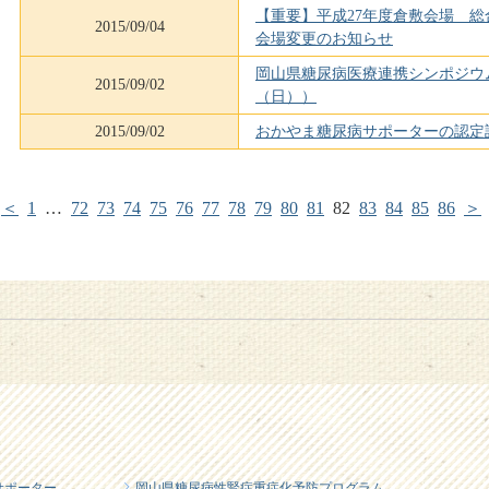
【重要】平成27年度倉敷会場 
2015/09/04
会場変更のお知らせ
岡山県糖尿病医療連携シンポジウム
2015/09/02
（日））
2015/09/02
おかやま糖尿病サポーターの認定
＜
1
…
72
73
74
75
76
77
78
79
80
81
82
83
84
85
86
＞
サポーター
岡山県糖尿病性腎症重症化予防プログラム