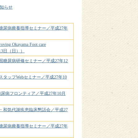
知らせ
糖尿病療養指導セミナー／平成27年
Okayama Foot care
2月13日（日））
国糖尿病研修セミナー／平成27年12
タッフWebセミナー／平成27年10
尿病フロンティア／平成27年10月
・和気代謝疾患臨床懇話会／平成27
糖尿病療養指導セミナー／平成27年