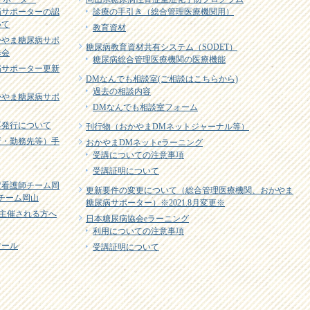
病サポーターの認
診療の手引き（総合管理医療機関用）
いて
教育資材
かやま糖尿病サポ
糖尿病教育資材共有システム（SODET）
修会
糖尿病総合管理医療機関の医療機能
病サポーター更新
DMなんでも相談室(ご相談はこちらから)
過去の相談内容
かやま糖尿病サポ
DMなんでも相談室フォーム
再発行について
刊行物（おかやまDMネットジャーナル等）
所・勤務先等）手
おかやまDMネットeラーニング
受講についての注意事項
受講証明について
定看護師チーム岡
更新要件の変更について（総合管理医療機関、おかやま
EJチーム岡山
糖尿病サポーター）※2021.8月変更※
主催される方へ
日本糖尿病協会eラーニング
利用についての注意事項
ツール
受講証明について