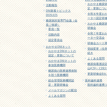
おかやま糖尿
活動報告
定・更新につ
DM新着トピックス
令和８年度お
DONATS
ーター認定研
糖尿病対策専門会議（会
おかやま糖尿
長ご挨拶）
研修会
委員一覧
令和７年度お
活動内容
ーター交流会
認定委員会
研修会カード
おかやまDMネット
登録変更（住
おかやまDMネットの
続き
認定・更新について
よくある質問
おかやまDMネットの
糖尿病看護認
参加医療機関
山(CN)・CD
糖尿病の医療連携体制
更新研修会Bを
を担う医療機関
総合管理医療機関認
医科歯科連携
定・更新研修会
医科歯科連携
メールマガジンの配信
よくある質問