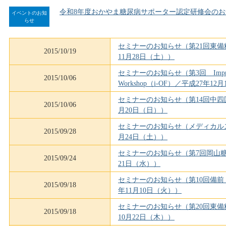
令和8年度おかやま糖尿病サポーター認定研修会のお
イベントのお知
らせ
セミナーのお知らせ（第21回東備
2015/10/19
11月28日（土））
セミナーのお知らせ（第3回 Improving 
2015/10/06
Workshop（i-OF）／平成27年1
セミナーのお知らせ（第14回中四
2015/10/06
月20日（日））
セミナーのお知らせ（メディカルス
2015/09/28
月24日（土））
セミナーのお知らせ（第7回岡山糖
2015/09/24
21日（水））
セミナーのお知らせ（第10回備前
2015/09/18
年11月10日（火））
セミナーのお知らせ（第20回東備
2015/09/18
10月22日（木））