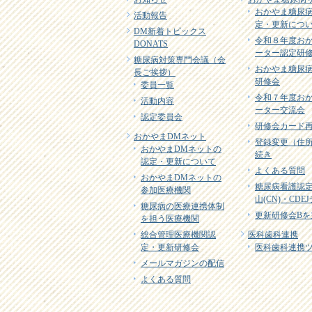
おかやま糖尿
活動報告
定・更新につ
DM新着トピックス
令和８年度お
DONATS
ーター認定研
糖尿病対策専門会議（会
おかやま糖尿
長ご挨拶）
研修会
委員一覧
令和７年度お
活動内容
ーター交流会
認定委員会
研修会カード
おかやまDMネット
登録変更（住
おかやまDMネットの
続き
認定・更新について
よくある質問
おかやまDMネットの
糖尿病看護認
参加医療機関
山(CN)・CD
糖尿病の医療連携体制
更新研修会Bを
を担う医療機関
総合管理医療機関認
医科歯科連携
定・更新研修会
医科歯科連携
メールマガジンの配信
よくある質問