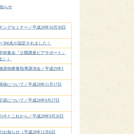
知らせ
ングセミナー／平成28年10月30日
ー306名が認定されました！
次学術集会『公開講座ピアサポート』
（土））
糖尿病療養指導講演会／平成29年1
病について／平成28年11月17日
器について／平成28年9月27日
今とこれから／平成28年9月26日
お知らせ（平成28年11月6日