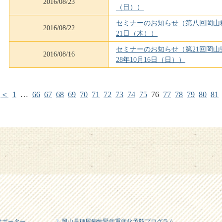
2016/08/23
（日））
セミナーのお知らせ（第八回岡山糖
2016/08/22
21日（木））
セミナーのお知らせ（第21回岡
2016/08/16
28年10月16日（日））
＜
1
…
66
67
68
69
70
71
72
73
74
75
76
77
78
79
80
81
サポーター
岡山県糖尿病性腎症重症化予防プログラム