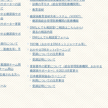
病サポーターの認
診療の手引き（総合管理医療機関用）
いて
教育資材
かやま糖尿病サポ
糖尿病教育資材共有システム（SODET）
修会
糖尿病総合管理医療機関の医療機能
病サポーター更新
DMなんでも相談室(ご相談はこちらから)
過去の相談内容
かやま糖尿病サポ
DMなんでも相談室フォーム
再発行について
刊行物（おかやまDMネットジャーナル等）
所・勤務先等）手
おかやまDMネットeラーニング
受講についての注意事項
受講証明について
定看護師チーム岡
更新要件の変更について（総合管理医療機関、おかやま
EJチーム岡山
糖尿病サポーター）※2021.8月変更※
主催される方へ
日本糖尿病協会eラーニング
利用についての注意事項
ツール
受講証明について