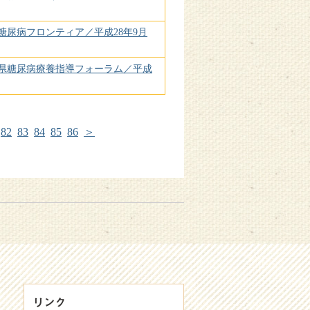
尿病フロンティア／平成28年9月
山県糖尿病療養指導フォーラム／平成
82
83
84
85
86
＞