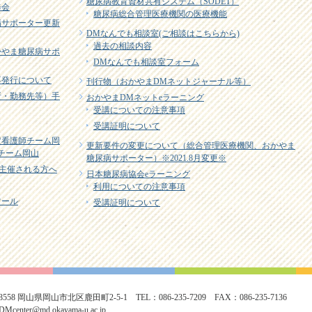
糖尿病教育資材共有システム（SODET）
修会
糖尿病総合管理医療機関の医療機能
病サポーター更新
DMなんでも相談室(ご相談はこちらから)
過去の相談内容
かやま糖尿病サポ
DMなんでも相談室フォーム
再発行について
刊行物（おかやまDMネットジャーナル等）
所・勤務先等）手
おかやまDMネットeラーニング
受講についての注意事項
受講証明について
定看護師チーム岡
更新要件の変更について（総合管理医療機関、おかやま
EJチーム岡山
糖尿病サポーター）※2021.8月変更※
主催される方へ
日本糖尿病協会eラーニング
利用についての注意事項
ツール
受講証明について
-8558 岡山県岡山市北区鹿田町2-5-1 TEL：086-235-7209 FAX：086-235-7136
Mcenter@md.okayama-u.ac.jp