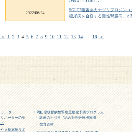
が改訂されました
SGLT2阻害薬カナグリフロジン
2022/06/24
糖尿病を合併する慢性腎臓病」が
＜
1
2
3
4
5
6
7
8
9
10
11
12
13
14
…
16
＞
サポーター
岡山県糖尿病性腎症重症化予防プログラム
病サポーターの認
診療の手引き（総合管理医療機関用）
いて
教育資材
かやま糖尿病サポ