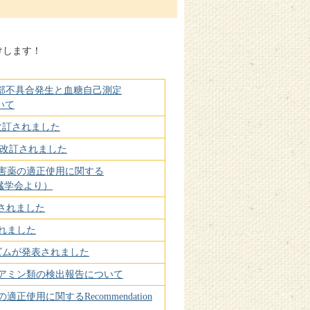
けします！
の一部不具合発生と血糖自己測定
いて
改訂されました
が改訂されました
阻害薬の適正使用に関する
本腎臓学会より）
告されました
れました
ズムが発表されました
アミン類の検出報告について
正使用に関するRecommendation