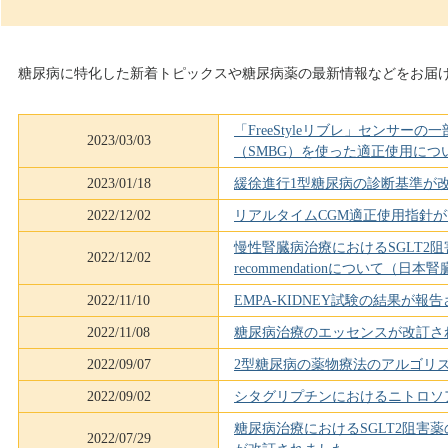
糖尿病に特化した新着トピックスや糖尿病薬の最新情報などをお届
「FreeStyleリブレ」センサー
2023/03/03
（SMBG）を使った適正使用につ
2023/01/18
緩徐進行1型糖尿病の診断基準が
2022/12/02
リアルタイムCGM適正使用指針
慢性腎臓病治療におけるSGLT2
2022/12/02
recommendationについて（日
2022/11/10
EMPA-KIDNEY試験の結果が報
2022/11/08
糖尿病治療のエッセンスが改訂さ
2022/09/07
2型糖尿病の薬物療法のアルゴリ
2022/09/02
シタグリプチンにおけるニトロソ
糖尿病治療におけるSGLT2阻害薬の適
2022/07/29