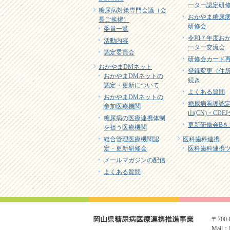
ーター認定研
糖尿病対策専門会議（会
おかやま糖尿
長ご挨拶）
研修会
委員一覧
令和７年度お
活動内容
ーター交流会
認定委員会
研修会カード
おかやまDMネット
登録変更（住
おかやまDMネットの
続き
認定・更新について
よくある質問
おかやまDMネットの
糖尿病看護認
参加医療機関
山(CN)・CD
糖尿病の医療連携体制
更新研修会Bを
を担う医療機関
総合管理医療機関認
医科歯科連携
定・更新研修会
医科歯科連携
メールマガジンの配信
よくある質問
〒700
Mail：D