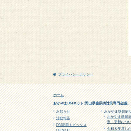
プライバシーポリシー
ホーム
おかやまDMネット(岡山県糖尿病対策専門会議）
お知らせ
おかやま糖尿病
おかやま糖尿
活動報告
定・更新につ
DM新着トピックス
令和８年度お
DONATS