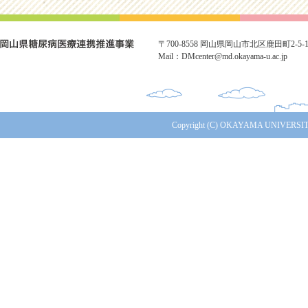
〒700-8558 岡山県岡山市北区鹿田町2-5-1 TE
Mail：DMcenter@md.okayama-u.ac.jp
Copyright (C) OKAYAMA UNIVERSITY