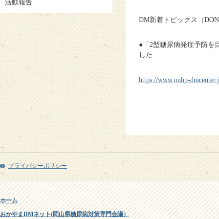
活動報告
DM新着トピックス（DON
●「2型糖尿病発症予防
した
https://www.ouhp-dmcenter.j
プライバシーポリシー
ホーム
おかやまDMネット(岡山県糖尿病対策専門会議）