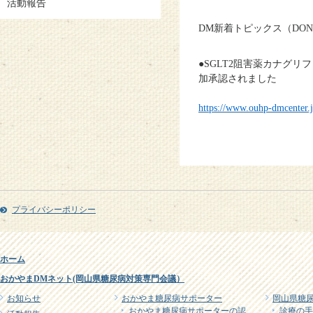
活動報告
DM新着トピックス（DON
●SGLT2阻害薬カナグ
加承認されました
https://www.ouhp-dmcenter.j
プライバシーポリシー
ホーム
おかやまDMネット(岡山県糖尿病対策専門会議）
お知らせ
おかやま糖尿病サポーター
岡山県糖
おかやま糖尿病サポーターの認
診療の手