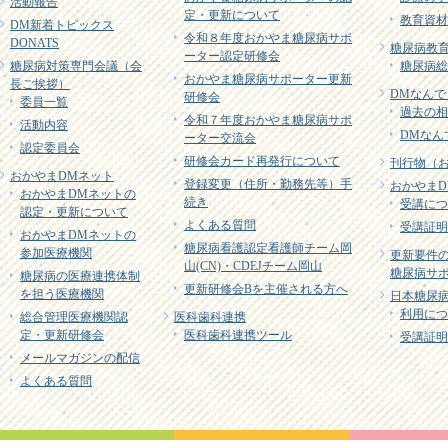
活動報告
定・更新について
教育資材
DM新着トピックス
令和８年度おかやま糖尿病サポ
DONATS
糖尿病教育
ーター認定研修会
糖尿病対策専門会議（会
糖尿病総
おかやま糖尿病サポーター更新
長ご挨拶）
DMなんで
研修会
委員一覧
過去の相
令和７年度おかやま糖尿病サポ
活動内容
DMなん
ーター交流会
認定委員会
研修会カード再発行について
刊行物（
おかやまDMネット
登録変更（住所・勤務先等）手
おかやまD
おかやまDMネットの
続き
受講につ
認定・更新について
よくある質問
受講証明
おかやまDMネットの
糖尿病看護認定看護師チーム岡
参加医療機関
更新要件
山(CN)・CDEJチーム岡山
糖尿病サポ
糖尿病の医療連携体制
更新研修会Bを主催される方へ
を担う医療機関
日本糖尿病
利用につ
総合管理医療機関認
医科歯科連携
定・更新研修会
医科歯科連携ツール
受講証明
メールマガジンの配信
よくある質問