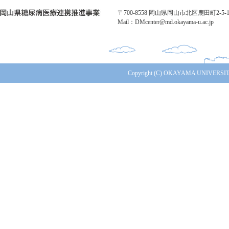
〒700-8558 岡山県岡山市北区鹿田町2-5-1 TE
Mail：DMcenter@md.okayama-u.ac.jp
Copyright (C) OKAYAMA UNIVERSITY