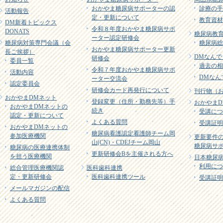
おかやま糖尿病サポーターの認
診療の手
活動報告
定・更新について
教育資材
DM新着トピックス
令和８年度おかやま糖尿病サポ
DONATS
糖尿病教育
ーター認定研修会
糖尿病対策専門会議（会
糖尿病総
おかやま糖尿病サポーター更新
長ご挨拶）
DMなんで
研修会
委員一覧
過去の相
令和７年度おかやま糖尿病サポ
活動内容
DMなん
ーター交流会
認定委員会
研修会カード再発行について
刊行物（
おかやまDMネット
登録変更（住所・勤務先等）手
おかやまD
おかやまDMネットの
続き
受講につ
認定・更新について
よくある質問
受講証明
おかやまDMネットの
糖尿病看護認定看護師チーム岡
参加医療機関
更新要件
山(CN)・CDEJチーム岡山
糖尿病サポ
糖尿病の医療連携体制
更新研修会Bを主催される方へ
を担う医療機関
日本糖尿病
利用につ
総合管理医療機関認
医科歯科連携
定・更新研修会
医科歯科連携ツール
受講証明
メールマガジンの配信
よくある質問