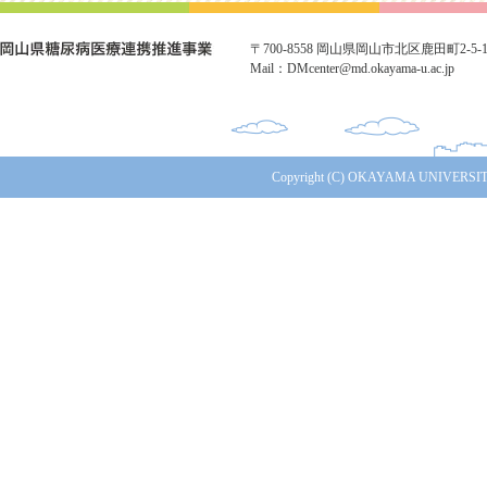
〒700-8558 岡山県岡山市北区鹿田町2-5-1 TE
Mail：DMcenter@md.okayama-u.ac.jp
Copyright (C) OKAYAMA UNIVERSITY