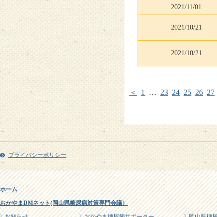
2021/11/01
2021/10/21
2021/10/21
＜
1
…
23
24
25
26
27
プライバシーポリシー
ホーム
おかやまDMネット(岡山県糖尿病対策専門会議）
お知らせ
おかやま糖尿病サポーター
岡山県糖