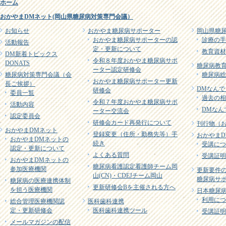
ホーム
おかやまDMネット(岡山県糖尿病対策専門会議）
お知らせ
おかやま糖尿病サポーター
岡山県糖
おかやま糖尿病サポーターの認
診療の手
活動報告
定・更新について
教育資材
DM新着トピックス
令和８年度おかやま糖尿病サポ
DONATS
糖尿病教育
ーター認定研修会
糖尿病対策専門会議（会
糖尿病総
おかやま糖尿病サポーター更新
長ご挨拶）
DMなんで
研修会
委員一覧
過去の相
令和７年度おかやま糖尿病サポ
活動内容
DMなん
ーター交流会
認定委員会
研修会カード再発行について
刊行物（
おかやまDMネット
登録変更（住所・勤務先等）手
おかやまD
おかやまDMネットの
続き
受講につ
認定・更新について
よくある質問
受講証明
おかやまDMネットの
糖尿病看護認定看護師チーム岡
参加医療機関
更新要件
山(CN)・CDEJチーム岡山
糖尿病サポ
糖尿病の医療連携体制
更新研修会Bを主催される方へ
を担う医療機関
日本糖尿病
利用につ
総合管理医療機関認
医科歯科連携
定・更新研修会
医科歯科連携ツール
受講証明
メールマガジンの配信