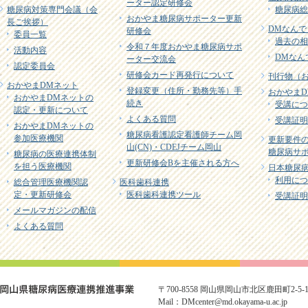
ーター認定研修会
糖尿病対策専門会議（会
糖尿病総
おかやま糖尿病サポーター更新
長ご挨拶）
DMなんで
研修会
委員一覧
過去の相
令和７年度おかやま糖尿病サポ
活動内容
DMなん
ーター交流会
認定委員会
研修会カード再発行について
刊行物（
おかやまDMネット
登録変更（住所・勤務先等）手
おかやまD
おかやまDMネットの
続き
受講につ
認定・更新について
よくある質問
受講証明
おかやまDMネットの
糖尿病看護認定看護師チーム岡
参加医療機関
更新要件
山(CN)・CDEJチーム岡山
糖尿病サポ
糖尿病の医療連携体制
更新研修会Bを主催される方へ
を担う医療機関
日本糖尿病
利用につ
総合管理医療機関認
医科歯科連携
定・更新研修会
医科歯科連携ツール
受講証明
メールマガジンの配信
よくある質問
〒700-8558 岡山県岡山市北区鹿田町2-5-1 TE
Mail：DMcenter@md.okayama-u.ac.jp