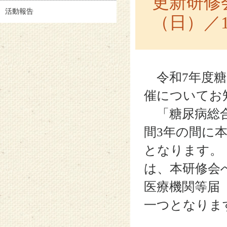
更新研修
活動報告
（日）／1
令和7年度糖
催についてお
「糖尿病総合
間3年の間に
となります。
は、本研修会
医療機関等届
一つとなりま