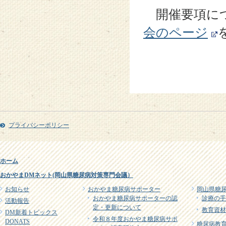
開催要項に
会のページ
プライバシーポリシー
ホーム
おかやまDMネット(岡山県糖尿病対策専門会議）
お知らせ
おかやま糖尿病サポーター
岡山県糖
おかやま糖尿病サポーターの認
診療の手
活動報告
定・更新について
教育資材
DM新着トピックス
令和８年度おかやま糖尿病サポ
DONATS
糖尿病教育