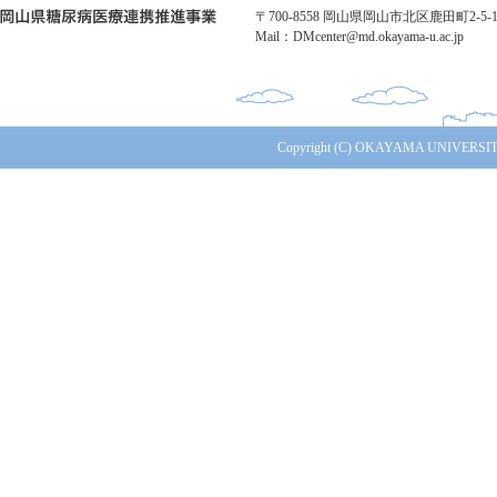
〒700-8558 岡山県岡山市北区鹿田町2-5-1 TE
Mail：DMcenter@md.okayama-u.ac.jp
Copyright (C) OKAYAMA UNIVERSITY