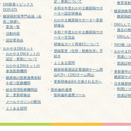
定・更新について
教育資材
DM新着トピックス
令和８年度おかやま糖尿病サポ
DONATS
糖尿病教育
ーター認定研修会
糖尿病対策専門会議（会
糖尿病総
おかやま糖尿病サポーター更新
長ご挨拶）
DMなんで
研修会
委員一覧
過去の相
令和７年度おかやま糖尿病サポ
活動内容
DMなん
ーター交流会
認定委員会
研修会カード再発行について
刊行物（
おかやまDMネット
登録変更（住所・勤務先等）手
おかやまD
おかやまDMネットの
続き
受講につ
認定・更新について
よくある質問
受講証明
おかやまDMネットの
糖尿病看護認定看護師チーム岡
参加医療機関
更新要件
山(CN)・CDEJチーム岡山
糖尿病サポ
糖尿病の医療連携体制
更新研修会Bを主催される方へ
を担う医療機関
日本糖尿病
利用につ
総合管理医療機関認
医科歯科連携
定・更新研修会
医科歯科連携ツール
受講証明
メールマガジンの配信
よくある質問