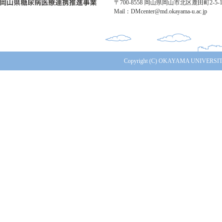
〒700-8558 岡山県岡山市北区鹿田町2-5-1 TE
Mail：DMcenter@md.okayama-u.ac.jp
Copyright (C) OKAYAMA UNIVERSITY