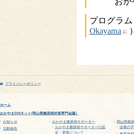
おかやま
プログラム
Okayama
プライバシーポリシー
ホーム
おかやまDMネット(岡山県糖尿病対策専門会議）
お知らせ
おかやま糖尿病サポーター
岡山県糖
おかやま糖尿病サポーターの認
診療の手
活動報告
定・更新について