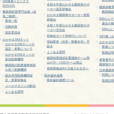
教育資材
DM新着トピックス
令和８年度おかやま糖尿病サポ
DONATS
糖尿病教育
ーター認定研修会
糖尿病対策専門会議（会
糖尿病総
おかやま糖尿病サポーター更新
長ご挨拶）
DMなんで
研修会
委員一覧
過去の相
令和７年度おかやま糖尿病サポ
活動内容
DMなん
ーター交流会
認定委員会
研修会カード再発行について
刊行物（
おかやまDMネット
登録変更（住所・勤務先等）手
おかやまD
おかやまDMネットの
続き
受講につ
認定・更新について
よくある質問
受講証明
おかやまDMネットの
糖尿病看護認定看護師チーム岡
参加医療機関
更新要件
山(CN)・CDEJチーム岡山
糖尿病サポ
糖尿病の医療連携体制
更新研修会Bを主催される方へ
を担う医療機関
日本糖尿病
利用につ
総合管理医療機関認
医科歯科連携
定・更新研修会
医科歯科連携ツール
受講証明
メールマガジンの配信
よくある質問