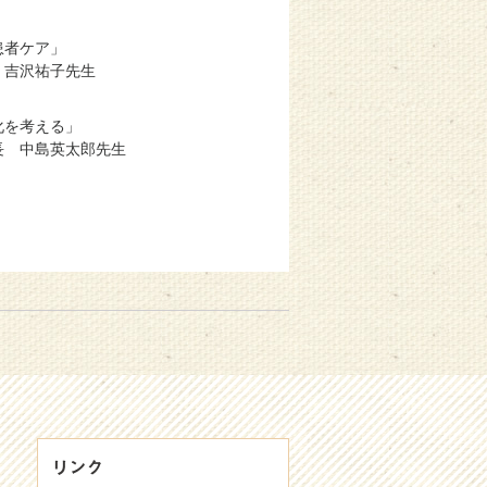
患者ケア」
 吉沢祐子先生
化を考える」
長 中島英太郎先生