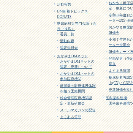
おかやま糖尿
活動報告
定・更新につ
DM新着トピックス
令和８年度お
DONATS
ーター認定研
糖尿病対策専門会議（会
おかやま糖尿
長ご挨拶）
研修会
委員一覧
令和７年度お
活動内容
ーター交流会
認定委員会
研修会カード
おかやまDMネット
登録変更（住
おかやまDMネットの
続き
認定・更新について
よくある質問
おかやまDMネットの
糖尿病看護認
参加医療機関
山(CN)・CD
糖尿病の医療連携体制
更新研修会Bを
を担う医療機関
総合管理医療機関認
医科歯科連携
定・更新研修会
医科歯科連携
メールマガジンの配信
よくある質問