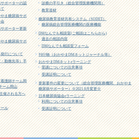
病サポーターの認
診療の手引き（総合管理医療機関用）
いて
教育資材
かやま糖尿病サポ
糖尿病教育資材共有システム（SODET）
修会
糖尿病総合管理医療機関の医療機能
病サポーター更新
DMなんでも相談室(ご相談はこちらから)
過去の相談内容
かやま糖尿病サポ
DMなんでも相談室フォーム
再発行について
刊行物（おかやまDMネットジャーナル等）
所・勤務先等）手
おかやまDMネットeラーニング
受講についての注意事項
受講証明について
定看護師チーム岡
更新要件の変更について（総合管理医療機関、おかやま
EJチーム岡山
糖尿病サポーター）※2021.8月変更※
主催される方へ
日本糖尿病協会eラーニング
利用についての注意事項
ツール
受講証明について