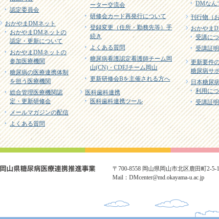
DMなん
ーター交流会
認定委員会
研修会カード再発行について
刊行物（
おかやまDMネット
登録変更（住所・勤務先等）手
おかやまD
おかやまDMネットの
続き
受講につ
認定・更新について
よくある質問
受講証明
おかやまDMネットの
糖尿病看護認定看護師チーム岡
参加医療機関
更新要件
山(CN)・CDEJチーム岡山
糖尿病サポ
糖尿病の医療連携体制
更新研修会Bを主催される方へ
を担う医療機関
日本糖尿病
利用につ
総合管理医療機関認
医科歯科連携
定・更新研修会
医科歯科連携ツール
受講証明
メールマガジンの配信
よくある質問
〒700-8558 岡山県岡山市北区鹿田町2-5-1 TE
Mail：DMcenter@md.okayama-u.ac.jp