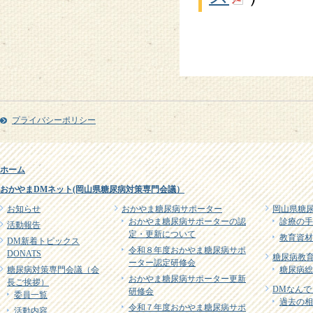
プライバシーポリシー
ホーム
おかやまDMネット(岡山県糖尿病対策専門会議）
お知らせ
おかやま糖尿病サポーター
岡山県糖
おかやま糖尿病サポーターの認
診療の手
活動報告
定・更新について
教育資材
DM新着トピックス
令和８年度おかやま糖尿病サポ
DONATS
糖尿病教育
ーター認定研修会
糖尿病対策専門会議（会
糖尿病総
おかやま糖尿病サポーター更新
長ご挨拶）
DMなんで
研修会
委員一覧
過去の相
令和７年度おかやま糖尿病サポ
活動内容